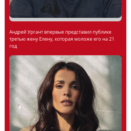
Андрей Ургант впервые представил публике
третью жену Елену, которая моложе его на 21
год