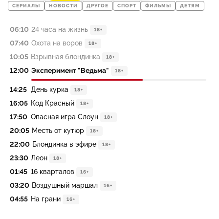
СЕРИАЛЫ
НОВОСТИ
ДРУГОЕ
СПОРТ
ФИЛЬМЫ
ДЕТЯМ
06:10
24 часа на жизнь
18+
07:40
Охота на воров
18+
10:05
Взрывная блондинка
18+
12:00
Эксперимент "Ведьма"
18+
14:25
День курка
18+
16:05
Код Красный
18+
17:50
Опасная игра Слоун
18+
20:05
Месть от кутюр
18+
22:00
Блондинка в эфире
18+
23:30
Леон
18+
01:45
16 кварталов
16+
03:20
Воздушный маршал
16+
04:55
На грани
16+