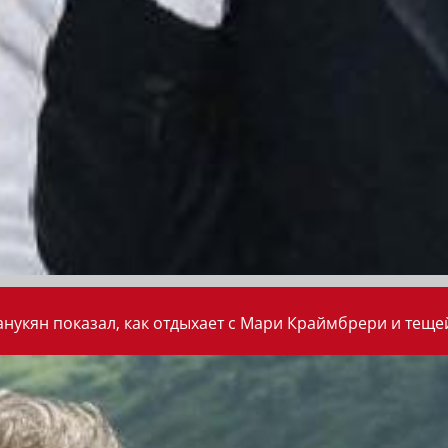
анукян показал, как отдыхает с Мари Краймбрери и теще