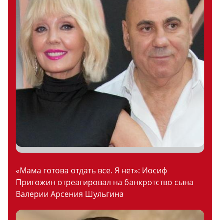
«Мама готова отдать все. Я нет»: Иосиф
Пригожин отреагировал на банкротство сына
Валерии Арсения Шульгина