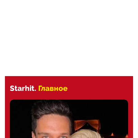
Starhit.
Главное