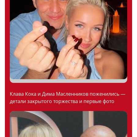
Клава Кока и Дима Масленников поженились —
детали закрытого торжества и первые фото