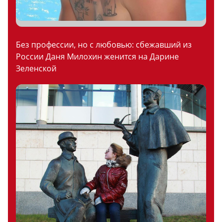
Без профессии, но с любовью: сбежавший из
России Даня Милохин женится на Дарине
Зеленской