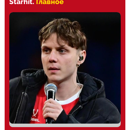
Starhit.
Главное