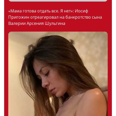
«Мама готова отдать все. Я нет»: Иосиф
Пригожин отреагировал на банкротство сына
Валерии Арсения Шульгина