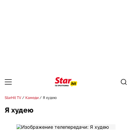
StarHit TV
Камеди
Я худею
Я худею