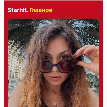
Starhit.
Главное