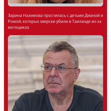
Зарина Назимова простилась с детьми Дианой и
Ромой, которых зверски убили в Таиланде из-за
мотоцикла