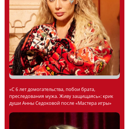
«С 6 лет домогательства, побои брата,
преследования мужа. Живу защищаясь»: крик
души Анны Седоковой после «Мастера игры»