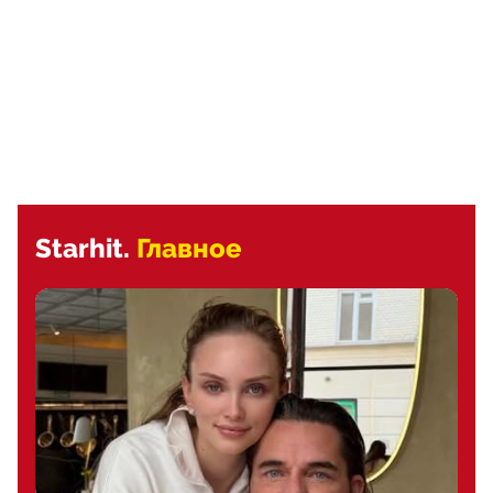
Starhit.
Главное