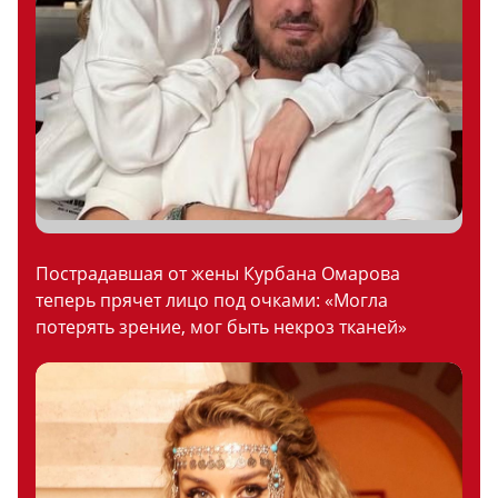
Пострадавшая от жены Курбана Омарова
теперь прячет лицо под очками: «Могла
потерять зрение, мог быть некроз тканей»