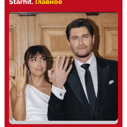
Starhit.
Главное