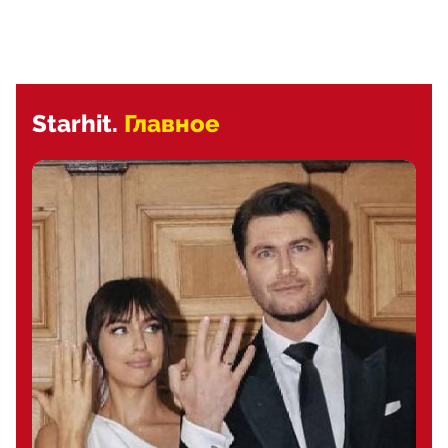
Starhit.
Главное