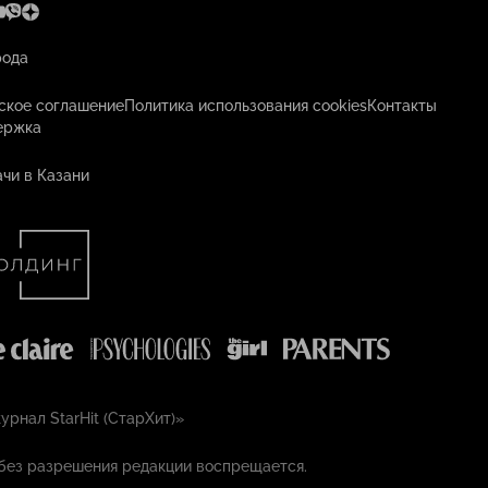
рода
ское соглашение
Политика использования cookies
Контакты
ержка
чи в Казани
рнал StarHit (СтарХит)»
без разрешения редакции воспрещается.