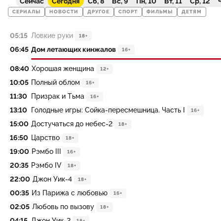
Сейчас
Сегодня
Сб, 8
Вс, 9
Пн, 10
Вт, 11
Ср, 12
Ч
СЕРИАЛЫ
НОВОСТИ
ДРУГОЕ
СПОРТ
ФИЛЬМЫ
ДЕТЯМ
05:15
Ловкие руки
18+
06:45
Дом летающих кинжалов
16+
08:40
Хорошая женщина
12+
10:05
Полный облом
16+
11:30
Призрак и Тьма
16+
13:10
Голодные игры: Сойка-пересмешница. Часть I
16+
15:00
Достучаться до небес-2
18+
16:50
Царство
18+
19:00
Рэмбо III
16+
20:35
Рэмбо IV
18+
22:00
Джон Уик-4
18+
00:35
Из Парижа с любовью
16+
02:05
Любовь по вызову
18+
04:15
Джон Уик-2
18+