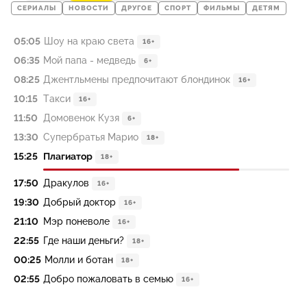
СЕРИАЛЫ
НОВОСТИ
ДРУГОЕ
СПОРТ
ФИЛЬМЫ
ДЕТЯМ
05:05
Шоу на краю света
16+
06:35
Мой папа - медведь
6+
08:25
Джентльмены предпочитают блондинок
16+
10:15
Такси
16+
11:50
Домовенок Кузя
6+
13:30
Супербратья Марио
18+
15:25
Плагиатор
18+
17:50
Дракулов
16+
19:30
Добрый доктор
16+
21:10
Мэр поневоле
16+
22:55
Где наши деньги?
18+
00:25
Молли и ботан
18+
02:55
Добро пожаловать в семью
16+