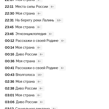
22:11
Места силы России
6+
22:30
Моя страна
6+
22:31
На берегу реки Лалинь
12+
23:45
Моя страна
6+
23:46
Этноэнциклопедия
6+
00:12
Расскажи о своей Родине
6+
00:14
Моя страна
6+
00:16
Диво России
6+
00:36
Моя страна
6+
00:41
Расскажи о своей Родине
6+
00:43
Вполголоса
16+
02:36
Моя страна
6+
02:38
Диво России
6+
03:01
Моя страна
6+
03:06
Диво России
6+
03:12
Социальная реклама
6+