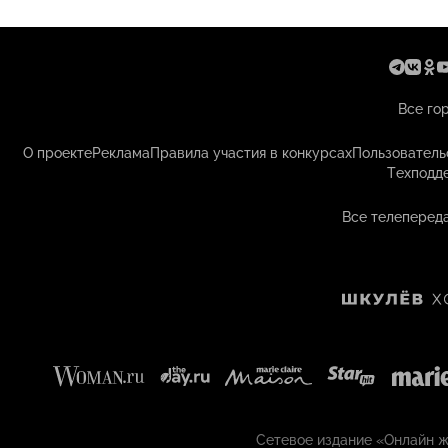
Все го
О проекте
Реклама
Правила участия в конкурсах
Пользователь
Техподд
Все телепереда
Сетевое издание «Онлайн жу