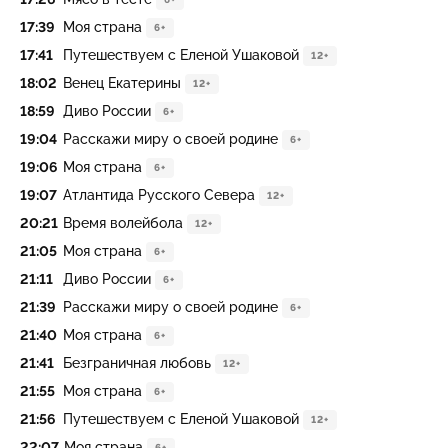
17:39
Моя страна
6+
17:41
Путешествуем с Еленой Ушаковой
12+
18:02
Венец Екатерины
12+
18:59
Диво России
6+
19:04
Расскажи миру о своей родине
6+
19:06
Моя страна
6+
19:07
Атлантида Русского Севера
12+
20:21
Время волейбола
12+
21:05
Моя страна
6+
21:11
Диво России
6+
21:39
Расскажи миру о своей родине
6+
21:40
Моя страна
6+
21:41
Безграничная любовь
12+
21:55
Моя страна
6+
21:56
Путешествуем с Еленой Ушаковой
12+
22:07
Моя страна
6+