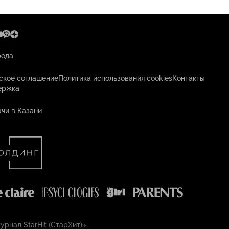
рода
ское соглашение
Политика использования cookies
Контакты
ержка
чи в Казани
рнал StarHit (СтарХит)»