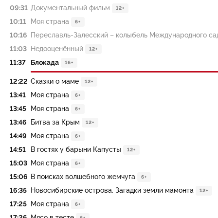
09:31
Документальный фильм
12+
10:11
Моя страна
6+
10:16
Переславль-Залесский – колыбель Международного са
11:03
Недооценённый
12+
11:37
Блокада
16+
12:22
Сказки о маме
12+
13:41
Моя страна
6+
13:45
Моя страна
6+
13:46
Битва за Крым
12+
14:49
Моя страна
6+
14:51
В гостях у барыни Капусты
12+
15:03
Моя страна
6+
15:06
В поисках волшебного жемчуга
6+
16:35
Новосибирские острова. Загадки земли мамонта
12+
17:25
Моя страна
6+
17:26
Мясо в тесте
6+