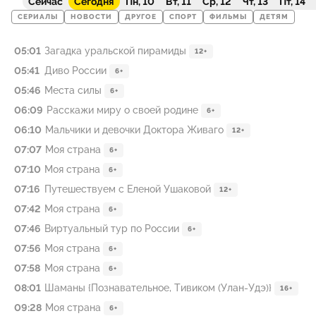
Сейчас
Сегодня
Пн, 10
Вт, 11
Ср, 12
Чт, 13
Пт, 14
СЕРИАЛЫ
НОВОСТИ
ДРУГОЕ
СПОРТ
ФИЛЬМЫ
ДЕТЯМ
05:01
Загадка уральской пирамиды
12+
05:41
Диво России
6+
05:46
Места силы
6+
06:09
Расскажи миру о своей родине
6+
06:10
Мальчики и девочки Доктора Живаго
12+
07:07
Моя страна
6+
07:10
Моя страна
6+
07:16
Путешествуем с Еленой Ушаковой
12+
07:42
Моя страна
6+
07:46
Виртуальный тур по России
6+
07:56
Моя страна
6+
07:58
Моя страна
6+
08:01
Шаманы {Познавательное, Тивиком (Улан-Удэ)}
16+
09:28
Моя страна
6+