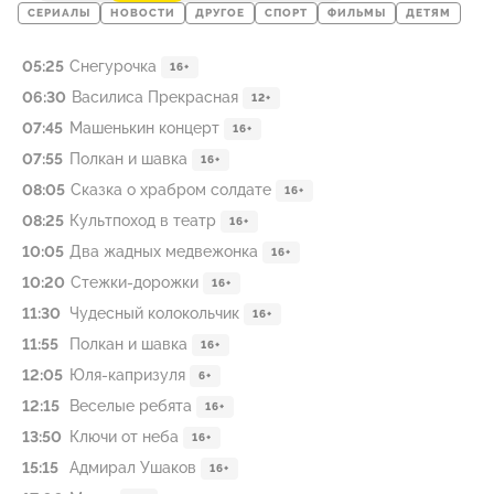
СЕРИАЛЫ
НОВОСТИ
ДРУГОЕ
СПОРТ
ФИЛЬМЫ
ДЕТЯМ
05:25
Снегурочкa
16+
06:30
Василиса Прекрасная
12+
07:45
Машенькин концерт
16+
07:55
Полкан и шавка
16+
08:05
Сказка о храбром солдате
16+
08:25
Культпоход в театр
16+
10:05
Два жадных медвежонка
16+
10:20
Стежки-дорожки
16+
11:30
Чудесный колокольчик
16+
11:55
Полкан и шавка
16+
12:05
Юля-капризуля
6+
12:15
Веселые ребята
16+
13:50
Ключи от неба
16+
15:15
Адмирал Ушаков
16+