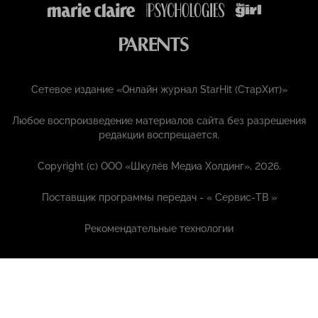
Сетевое издание «Онлайн журнал StarHit (СтарХит)»
Любое воспроизведение материалов сайта без разрешения
редакции воспрещается.
Copyright (с) ООО «Шкулёв Медиа Холдинг», 2026.
Поставщик программы передач - «
Сервис-ТВ
»
Рекомендательные технологии