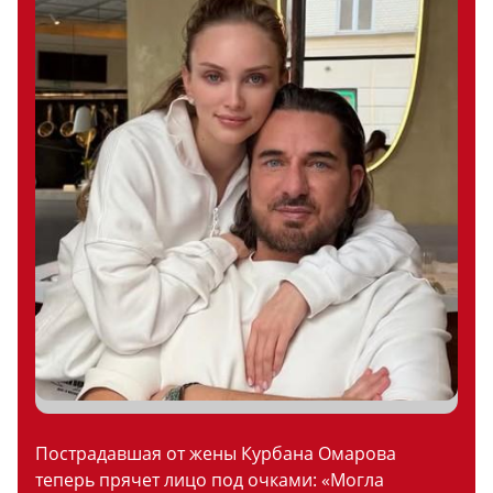
Пострадавшая от жены Курбана Омарова
теперь прячет лицо под очками: «Могла