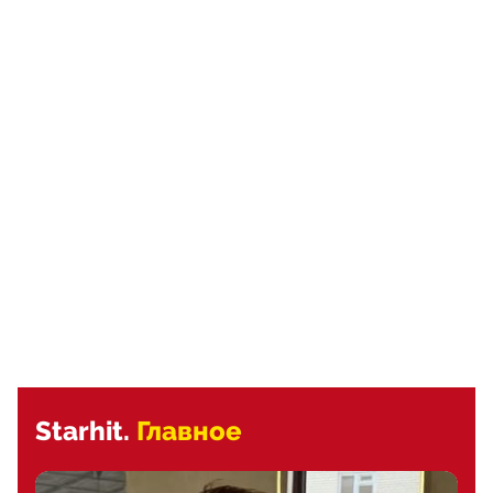
Starhit.
Главное