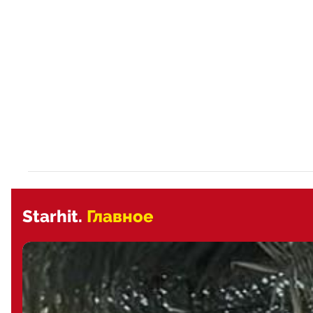
Starhit.
Главное