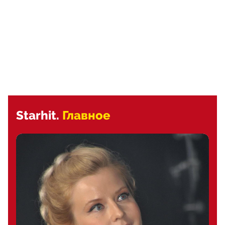
Starhit.
Главное