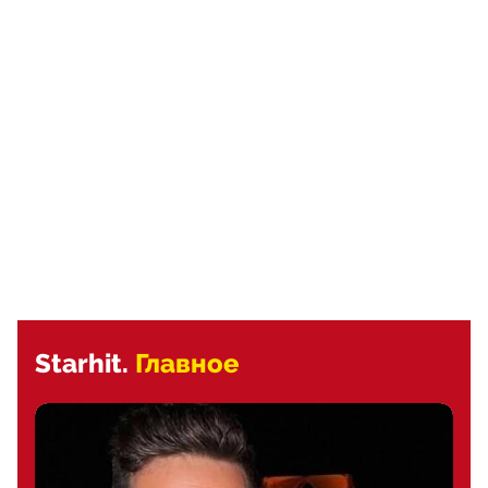
Starhit.
Главное