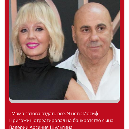
«Мама готова отдать все. Я нет»: Иосиф
Пригожин отреагировал на банкротство сына
Валерии Арсения Шульгина