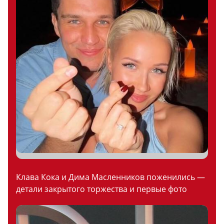
Клава Кока и Дима Масленников поженились —
детали закрытого торжества и первые фото