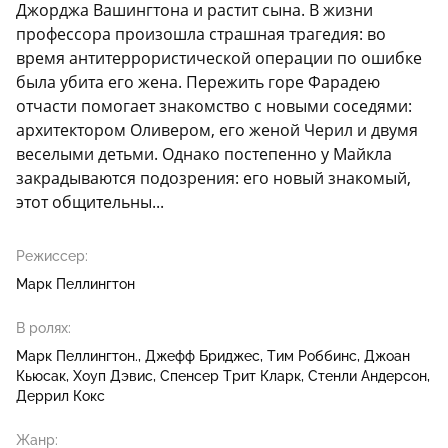
Джорджа Вашингтона и растит сына. В жизни
профессора произошла страшная трагедия: во
время антитеррористической операции по ошибке
была убита его жена. Пережить горе Фарадею
отчасти помогает знакомство с новыми соседями:
архитектором Оливером, его женой Черил и двумя
веселыми детьми. Однако постепенно у Майкла
закрадываются подозрения: его новый знакомый,
этот общительны...
Режиссер:
Марк Пеллингтон
В ролях:
Марк Пеллингтон.
Джефф Бриджес
Тим Роббинс
Джоан
Кьюсак
Хоуп Дэвис
Спенсер Трит Кларк
Стенли Андерсон
Деррил Кокс
Жанр: