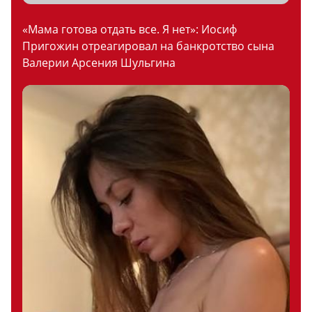
«Мама готова отдать все. Я нет»: Иосиф
Пригожин отреагировал на банкротство сына
Валерии Арсения Шульгина