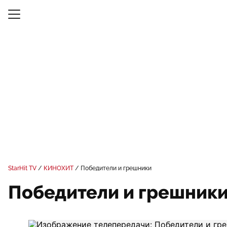
StarHit TV
КИНОХИТ
Победители и грешники
Победители и грешник