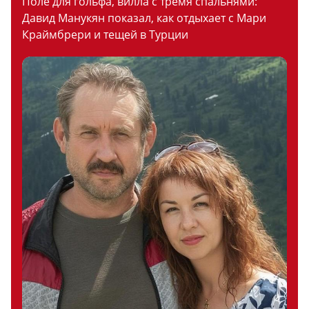
Поле для гольфа, вилла с тремя спальнями:
Давид Манукян показал, как отдыхает с Мари
Краймбрери и тещей в Турции