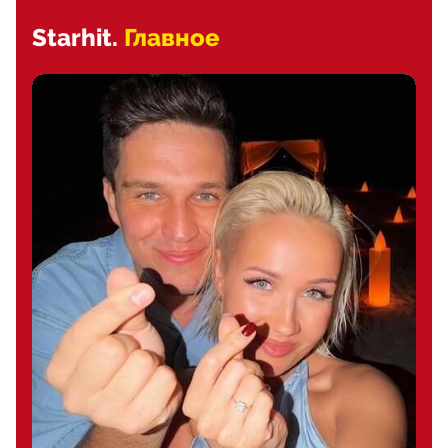
Starhit.
Главное