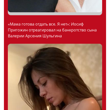
«Мама готова отдать все. Я нет»: Иосиф
Пригожин отреагировал на банкротство сына
Валерии Арсения Шульгина