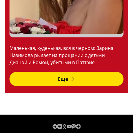
Маленькая, худенькая, вся в черном: Зарина
Назимова рыдает на прощании с детьми
Дианой и Ромой, убитыми в Паттайе
Еще