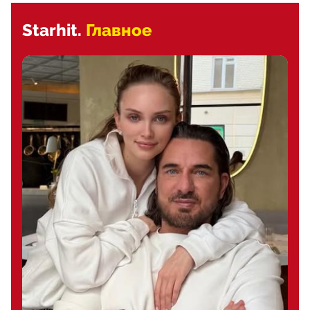
Starhit.
Главное