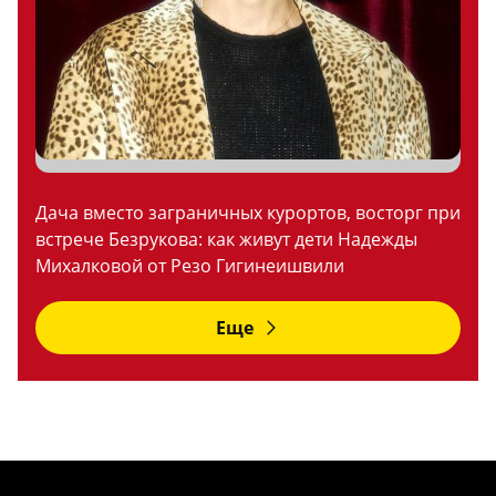
Дача вместо заграничных курортов, восторг при
встрече Безрукова: как живут дети Надежды
Михалковой от Резо Гигинеишвили
Еще