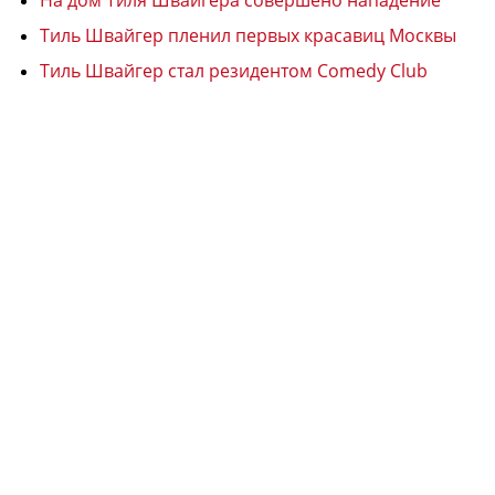
На дом Тиля Швайгера совершено нападение
Тиль Швайгер пленил первых красавиц Москвы
Тиль Швайгер стал резидентом Comedy Club