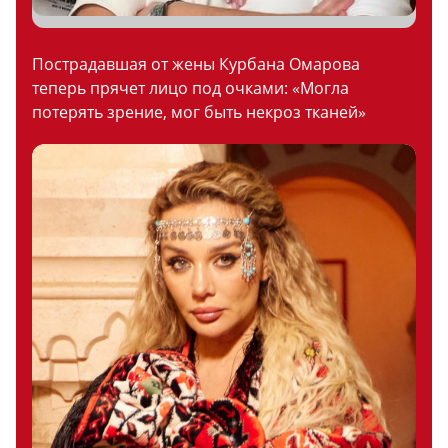
Пострадавшая от жены Курбана Омарова
теперь прячет лицо под очками: «Могла
потерять зрение, мог быть некроз тканей»