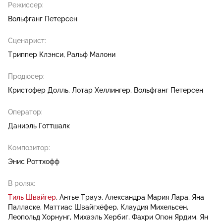
Режиссер:
Вольфганг Петерсен
Сценарист:
Триппер Клэнси
Ральф Малони
Продюсер:
Кристофер Долль
Лотар Хеллингер
Вольфганг Петерсен
Оператор:
Даниэль Готтшалк
Композитор:
Энис Роттхофф
В ролях:
Тиль Швайгер
Антье Трауэ
Александра Мария Лара
Яна
Палласке
Маттиас Швайгхёфер
Клаудия Михельсен
Леопольд Хорнунг
Михаэль Хербиг
Фахри Огюн Ярдим
Ян