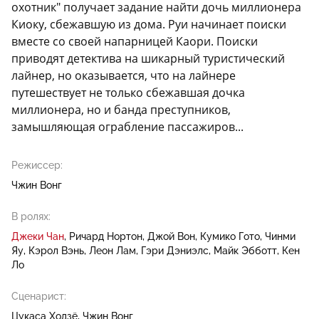
охотник" получает задание найти дочь миллионера
Киоку, сбежавшую из дома. Руи начинает поиски
вместе со своей напарницей Каори. Поиски
приводят детектива на шикарный туристический
лайнер, но оказывается, что на лайнере
путешествует не только сбежавшая дочка
миллионера, но и банда преступников,
замышляющая ограбление пассажиров...
Режиссер:
Чжин Вонг
В ролях:
Джеки Чан
Ричард Нортон
Джой Вон
Кумико Гото
Чинми
Яу
Кэрол Вэнь
Леон Лам
Гэри Дэниэлс
Майк Эбботт
Кен
Ло
Сценарист:
Цукаса Ходзё
Чжин Вонг