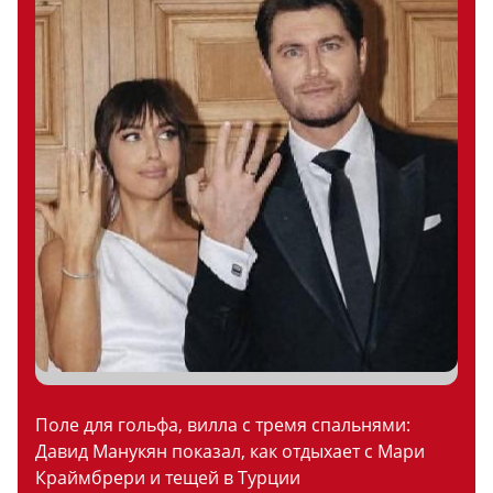
Поле для гольфа, вилла с тремя спальнями:
Давид Манукян показал, как отдыхает с Мари
Краймбрери и тещей в Турции