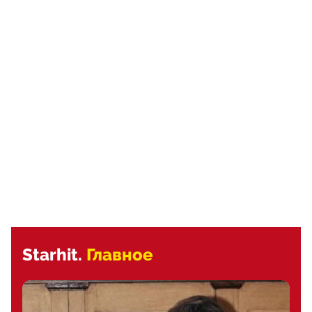
Starhit.
Главное