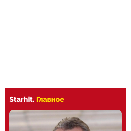
Starhit.
Главное