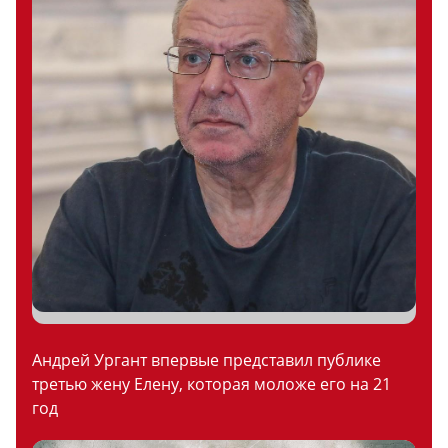
Андрей Ургант впервые представил публике
третью жену Елену, которая моложе его на 21
год