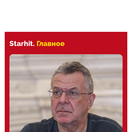
Starhit.
Главное