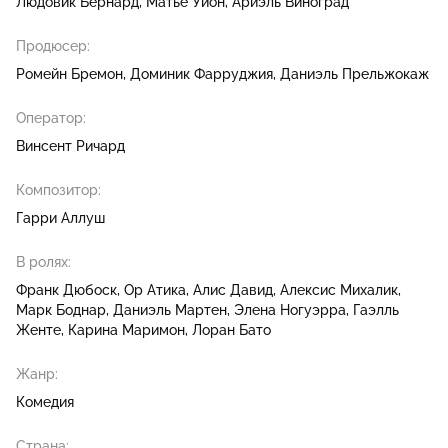
Людовик Бернард
Матьё Уйон
Ариэль Виноград
Продюсер:
Ромейн Бремон
Доминик Фарруджия
Даниэль Прельжокаж
Оператор:
Винсент Ричард
Композитор:
Гарри Аллуш
В ролях:
Франк Дюбоск
Ор Атика
Алис Давид
Алексис Михалик
Марк Боднар
Даниэль Мартен
Элена Ногуэрра
Гаэлль
Женте
Карина Маримон
Лоран Бато
Жанр:
Комедия
Страна: