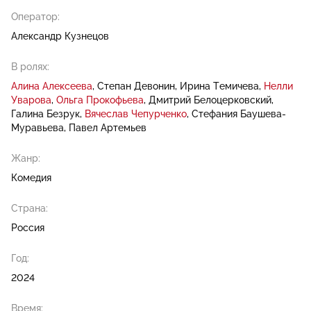
Оператор:
Александр Кузнецов
В ролях:
Алина Алексеева
Степан Девонин
Ирина Темичева
Нелли
Уварова
Ольга Прокофьева
Дмитрий Белоцерковский
Галина Безрук
Вячеслав Чепурченко
Стефания Баушева-
Муравьева
Павел Артемьев
Жанр:
Комедия
Страна:
Россия
Год:
2024
Время: