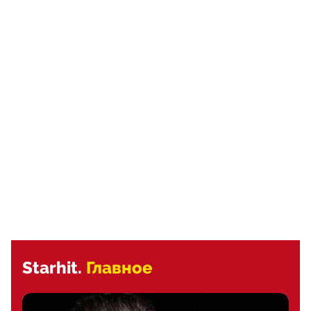
Starhit.
Главное