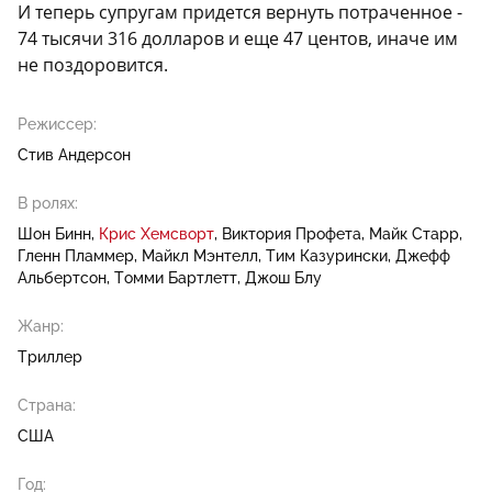
И теперь супругам придется вернуть потраченное -
74 тысячи 316 долларов и еще 47 центов, иначе им
не поздоровится.
Режиссер:
Стив Андерсон
В ролях:
Шон Бинн
Крис Хемсворт
Виктория Профета
Майк Старр
Гленн Пламмер
Майкл Мэнтелл
Тим Казурински
Джефф
Альбертсон
Томми Бартлетт
Джош Блу
Жанр:
Триллер
Страна:
США
Год: