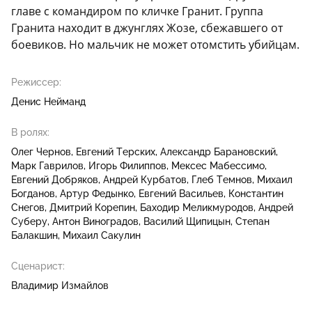
главе с командиром по кличке Гранит. Группа
Гранита находит в джунглях Жозе, сбежавшего от
боевиков. Но мальчик не может отомстить убийцам.
Режиссер:
Денис Нейманд
В ролях:
Олег Чернов
Евгений Терских
Александр Барановский
Марк Гаврилов
Игорь Филиппов
Мексес Мабессимо
Евгений Добряков
Андрей Курбатов
Глеб Темнов
Михаил
Богданов
Артур Федынко
Евгений Васильев
Константин
Снегов
Дмитрий Корепин
Баходир Меликмуродов
Андрей
Суберу
Антон Виноградов
Василий Щипицын
Степан
Балакшин
Михаил Сакулин
Сценарист:
Владимир Измайлов