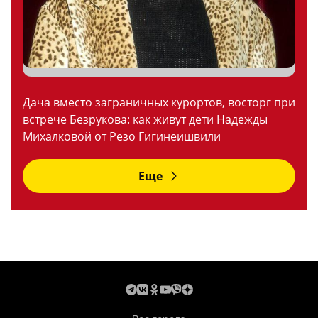
Дача вместо заграничных курортов, восторг при
встрече Безрукова: как живут дети Надежды
Михалковой от Резо Гигинеишвили
Еще