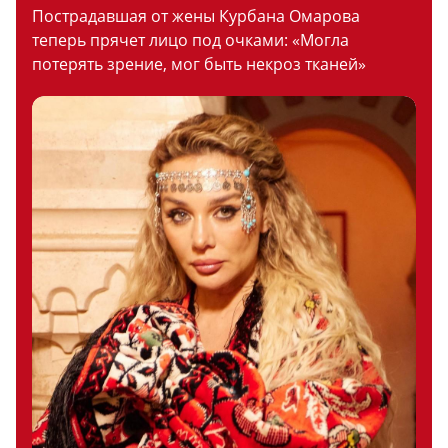
Пострадавшая от жены Курбана Омарова
теперь прячет лицо под очками: «Могла
потерять зрение, мог быть некроз тканей»