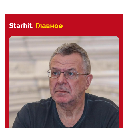
Starhit.
Главное