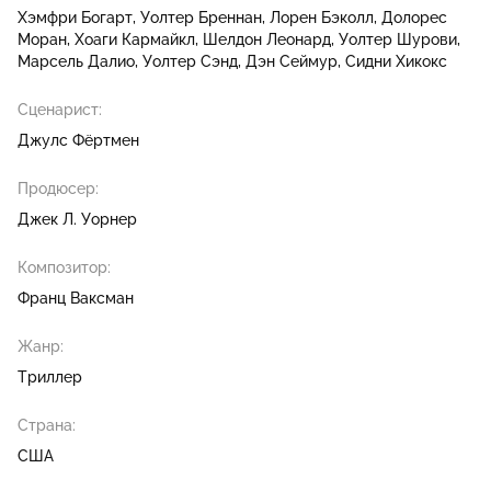
Хэмфри Богарт
Уолтер Бреннан
Лорен Бэколл
Долорес
Моран
Хоаги Кармайкл
Шелдон Леонард
Уолтер Шурови
Марсель Далио
Уолтер Сэнд
Дэн Сеймур
Сидни Хикокс
Сценарист:
Джулс Фёртмен
Продюсер:
Джек Л. Уорнер
Композитор:
Франц Ваксман
Жанр:
Триллер
Страна:
США