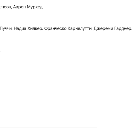
енсон
Аарон Мурхед
Пуччи
Надиа Хилкер
Франческо Карнелутти
Джереми Гарднер
а