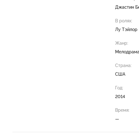
Джастин Б
В ролях:
Лу Тэйлор 
Жанр:
Мелодрам
Страна:
США
Год:
2014
Время:
—