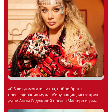
«С 6 лет домогательства, побои брата,
преследования мужа. Живу защищаясь»: крик
души Анны Седоковой после «Мастера игры»