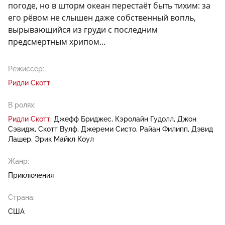
погоде, но в шторм океан перестаёт быть тихим: за
его рёвом не слышен даже собственный вопль,
вырывающийся из груди с последним
предсмертным хрипом...
Режиссер:
Ридли Скотт
В ролях:
Ридли Скотт
Джефф Бриджес
Кэролайн Гудолл
Джон
Сэвидж
Скотт Вулф
Джереми Систо
Райан Филипп
Дэвид
Лашер
Эрик Майкл Коул
Жанр:
Приключения
Страна:
США