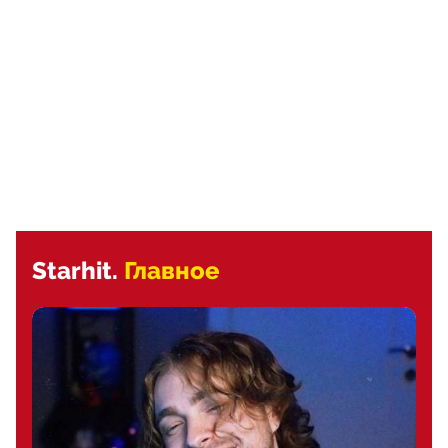
Starhit.
Главное