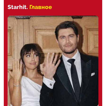
Starhit.
Главное