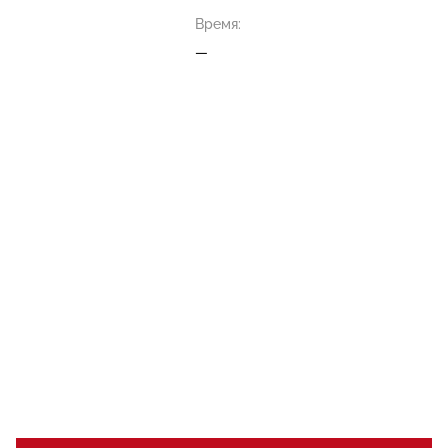
Время:
—