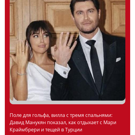
Поле для гольфа, вилла с тремя спальнями:
Давид Манукян показал, как отдыхает с Мари
Краймбрери и тещей в Турции