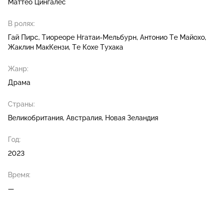
Маттео Цингалес
В ролях:
Гай Пирс
Тиореоре Нгатаи-Мельбурн
Антонио Те Майохо
Жаклин МакКензи
Те Кохе Тухака
Жанр:
Драма
Страны:
Великобритания, Австралия, Новая Зеландия
Год:
2023
Время:
—