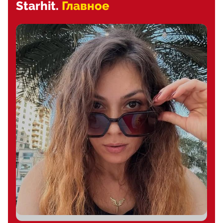
Starhit.
Главное