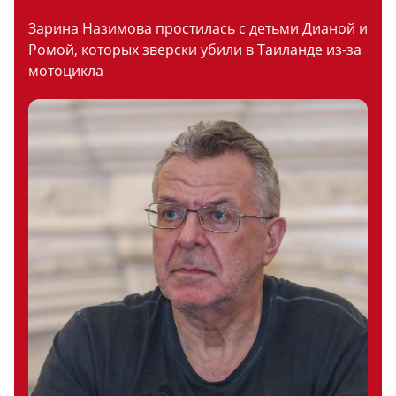
Зарина Назимова простилась с детьми Дианой и
Ромой, которых зверски убили в Таиланде из-за
мотоцикла