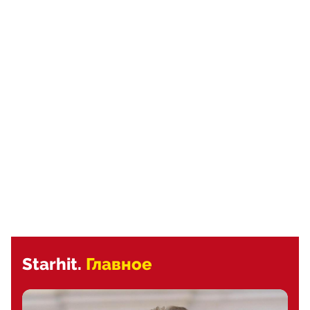
Starhit.
Главное