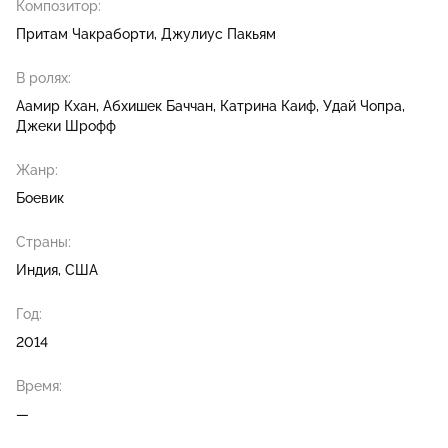
Композитор:
Притам Чакраборти
Джулиус Пакьям
В ролях:
Аамир Кхан
Абхишек Баччан
Катрина Каиф
Удай Чопра
Джеки Шрофф
Жанр:
Боевик
Страны:
Индия, США
Год:
2014
Время:
—