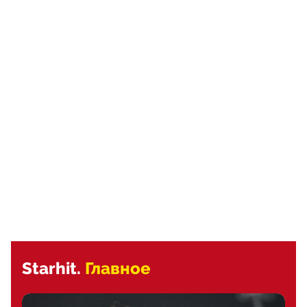
Starhit.
Главное