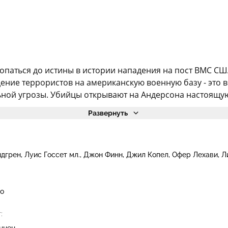
паться до истины в истории нападения на пост ВМС СШ
адение террористов на американскую военную базу - это 
ной угрозы. Убийцы открывают на Андерсона настоящую 
Развернуть
ндгрен
Луис Госсет мл.
Джон Финн
Джил Копел
Офер Лехави
Л
о
:
ннен