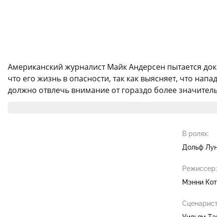
Американский журналист Майк Андерсен пытается доко
что его жизнь в опасности, так как выясняет, что нап
должно отвлечь внимание от гораздо более значитель
В ролях:
Дольф Лу
Режиссер:
Мэнни Кот
Сценарист
Уильям Тэ