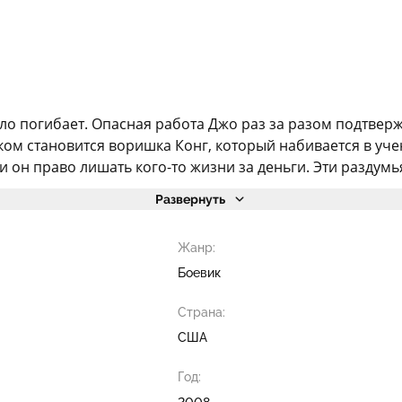
о погибает. Опасная работа Джо раз за разом подтвержд
м становится воришка Конг, который набивается в учен
 он право лишать кого-то жизни за деньги. Эти раздумья
Развернуть
Жанр:
Боевик
Страна:
США
Год:
2008