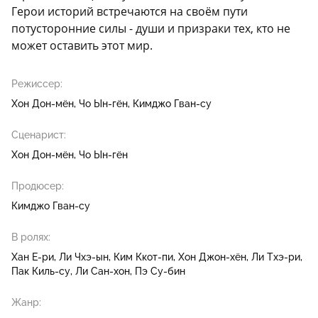
Герои историй встречаются на своём пути
потусторонние силы - души и призраки тех, кто не
может оставить этот мир.
Режиссер:
Хон Дон-мён
Чо Ын-гён
Кимджо Гван-су
Сценарист:
Хон Дон-мён
Чо Ын-гён
Продюсер:
Кимджо Гван-су
В ролях:
Хан Е-ри
Ли Чхэ-ын
Ким Ккот-пи
Хон Джон-хён
Ли Тхэ-ри
Пак Киль-су
Ли Сан-хон
Пэ Су-бин
Жанр: