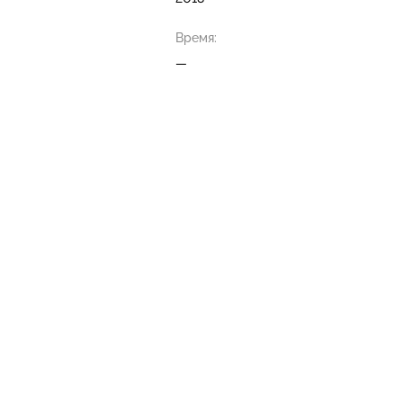
Время:
—