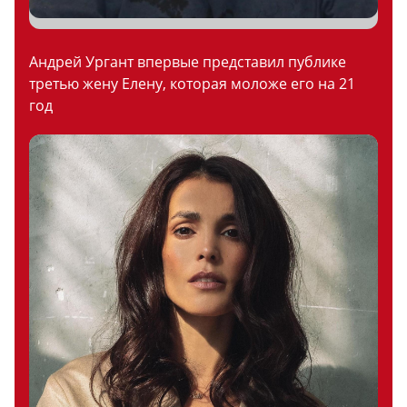
Андрей Ургант впервые представил публике
третью жену Елену, которая моложе его на 21
год