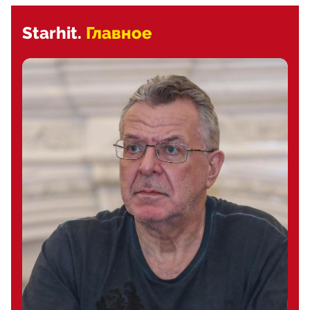
Starhit.
Главное