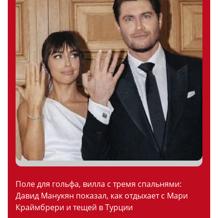
Поле для гольфа, вилла с тремя спальнями:
Давид Манукян показал, как отдыхает с Мари
Краймбрери и тещей в Турции