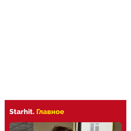
Starhit.
Главное