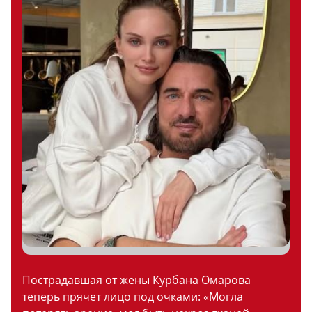
Пострадавшая от жены Курбана Омарова
теперь прячет лицо под очками: «Могла