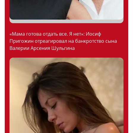
«Мама готова отдать все. Я нет»: Иосиф
Пригожин отреагировал на банкротство сына
Валерии Арсения Шульгина