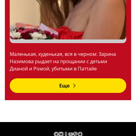
Маленькая, худенькая, вся в черном: Зарина
Назимова рыдает на прощании с детьми
Дианой и Ромой, убитыми в Паттайе
Еще