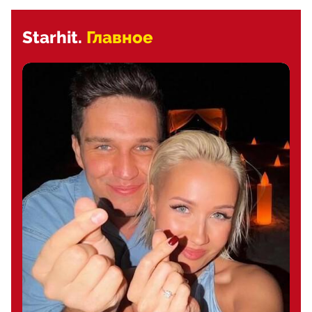
Starhit.
Главное