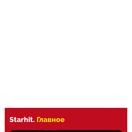
Starhit.
Главное