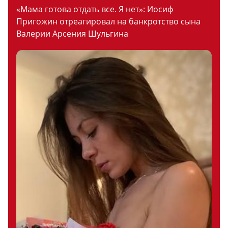
«Мама готова отдать все. Я нет»: Иосиф
Пригожин отреагировал на банкротство сына
Валерии Арсения Шульгина