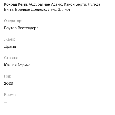
Конрад Кемп
Абдурагман Адамс
Кэйси Берти
Луянда
Биггз
Брендон Дэниелс
Лэнс Эллиот
Оператор:
Воутер Вестендорп
Жанр:
Драма
Страна:
Южная Африка
Год:
2023
Время:
—