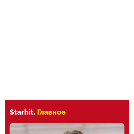
Starhit.
Главное