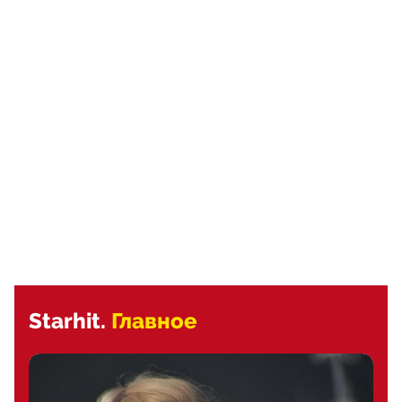
Starhit.
Главное