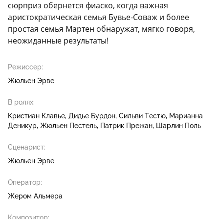
сюрприз обернется фиаско, когда важная
аристократическая семья Бувье-Соваж и более
простая семья Мартен обнаружат, мягко говоря,
неожиданные результаты!
Режиссер:
Жюльен Эрве
В ролях:
Кристиан Клавье
Дидье Бурдон
Сильви Тестю
Марианна
Деникур
Жюльен Пестель
Патрик Прежан
Шарлин Поль
Сценарист:
Жюльен Эрве
Оператор:
Жером Альмера
Композитор: