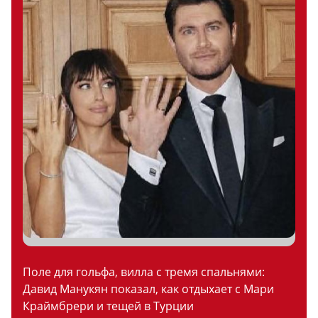
Поле для гольфа, вилла с тремя спальнями:
Давид Манукян показал, как отдыхает с Мари
Краймбрери и тещей в Турции